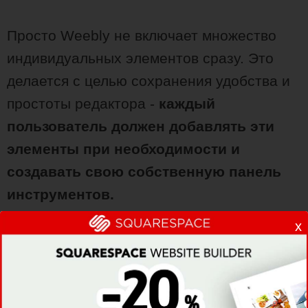
Просто Weebly не включает множество
индивидуальных элементов сразу. Это
делается с целью сохранения удобства и
простоты редактора -
каждый
пользователь должен добавлять эти
элементы при необходимости и
создавать свою собственную панель
инструментов.
x
Мы уже успели понять, что Weebly.com
очень удобен в использовании, поэтому
давайте двигаться дальше.