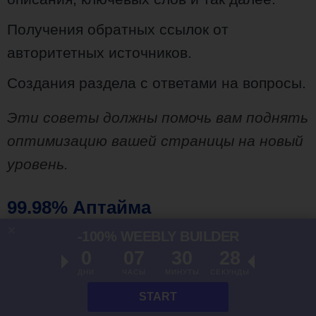
Получения обратных ссылок от
авторитетных источников.
Создания раздела с ответами на вопросы.
Эти советы должны помочь вам поднять
оптимизацию вашей страницы на новый
уровень.
99.98% Аптайма
-100% WEEBLY BUILDER
Uptime
является величиной, которая
0
07
30
27
показывает сколько времени остаётся
ДНИ
ЧАСЫ
МИНУТЫ
СЕКУНДЫ
доступен ваш сайт в течение
START
определённого времени. Думаю, не стоит