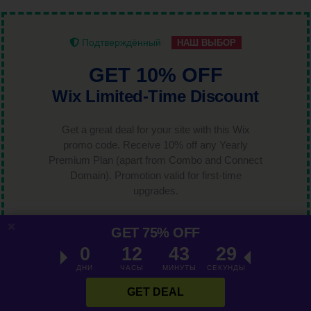
Подтверждённый
НАШ ВЫБОР
GET 10% OFF
Wix Limited-Time Discount
Get a great deal for your site with this Wix
promo code. Receive 10% off any Yearly
Premium Plan (apart from Combo and Connect
Domain). Promotion valid for first-time
upgrades.
Дата истечения срока : 09/08/2026
GET 75% OFF
5013 Людей Воспользовались
0
12
43
27
Осталось Только 79
ДНИ
ЧАСЫ
МИНУТЫ
СЕКУНДЫ
РЕЙТИНГ
GET DEAL
5.0