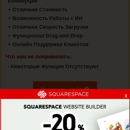
Коммерции
+
Отличная Стоимость
+
Возможность Работы с ИИ
+
Отличная Скорость Загрузки
+
Функционал Drag-and-Drop
+
Онлайн Поддержка Клиентов
Что нам не понравилось:
-
Некоторые Функции Отсутствуют
Посетить сайт
x
Посетить Zyro