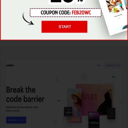
...или прочтите наш обзор Zyro
2. Webflow Отзывы
Занимает #2 из 8 Конструкторов Сайтов