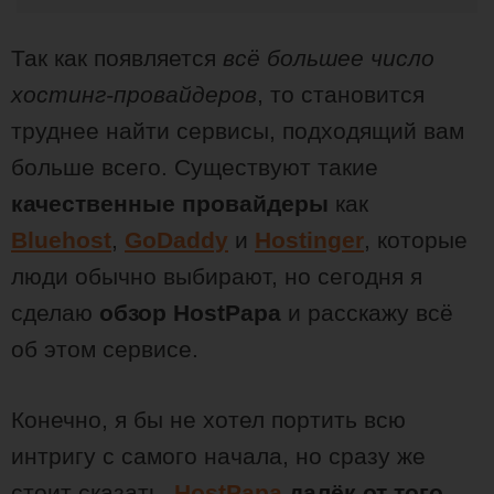
Так как появляется
всё большее число
хостинг-провайдеров
, то становится
труднее найти сервисы, подходящий вам
больше всего. Существуют такие
качественные провайдеры
как
Bluehost
,
GoDaddy
и
Hostinger
, которые
люди обычно выбирают, но сегодня я
сделаю
обзор HostPapa
и расскажу всё
об этом сервисе.
Конечно, я бы не хотел портить всю
интригу с самого начала, но сразу же
стоит сказать,
HostPapa
далёк от того,