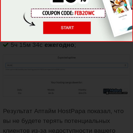
51с
ежедневно
;
6м 2с
еженедельно
;
26м 17с
ежемесячно
;
5ч 15м 34с
ежегодно
;
Результат Аптайм HostPapa показал, что
вы не будете терять потенциальных
клиентов из-за недоступности вашего