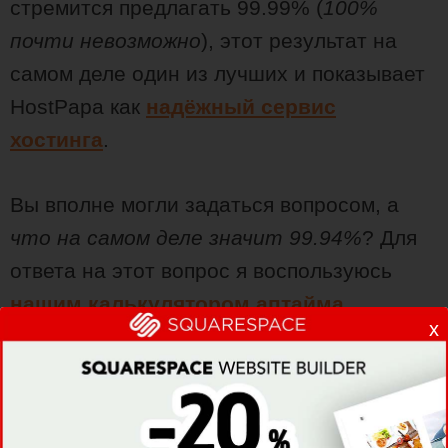
стремится предлагать 99.99% (
100%
почти невозможно
), этот результат на
самом деле один из лучших и показывает
HostPapa как
надёжный сервис
хостинга
.
Вы вполне могли задаться вопросом, а
что на самом деле значит 99.94%
? Для
ответа на этот вопрос я воспользуюсь
нашим калькулятором аптайма
.
x
Оказывается, что 99.94% аптайма
означает, что ваш сайт может быть
недоступен: