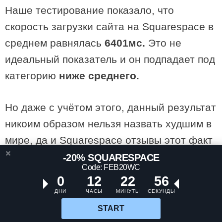
Наше тестирование показало, что
скорость загрузки сайта на Squarespace в
среднем равнялась
6401мс.
Это не
идеальный показатель и он подпадает под
категорию
ниже среднего.
Но даже с учётом этого, данный результат
никоим образом нельзя назвать худшим в
мире, да и Squarespace отзывы этот факт
не сильно расстраивает. Вам нужно
-20% SQUARESPACE
Code: FEB20WC
помнить о том, что контент (
или скорее
0
12
22
55
тип и количество контента
) на вашем
ДНИ
ЧАСЫ
МИНУТЫ
СЕКУНДЫ
сайте будет играть ключевую роль в
START
определении того, насколько быстро