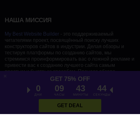
НАША МИССИЯ
My Best Website Builder
- это поддерживаемый
читателями проект, посвящённый поиску лучших
конструкторов сайтов в индустрии. Делая обзоры и
тестируя платформы по созданию сайтов, мы
стремимся проинформировать вас о ложной рекламе и
привести вас к созданию лучшего сайта самым
простым и быстрым способом. Процесс обзора
MyBestWebsiteBuilder.com основан на детальном
GET 75% OFF
анализе, основанной на фактах информации и
0
09
43
43
подтверждённых отзывах пользователей.
ДНИ
ЧАСЫ
МИНУТЫ
СЕКУНДЫ
GET DEAL
Русский
УЧАСТНИКИ
- Эксперты по конструкторам сайтов