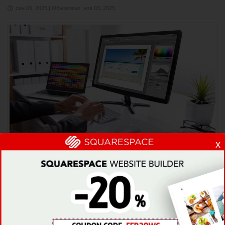
сен 09, 2025 | Обновлено: ноя 03, 2025
x
УРОК
Как Стать Веб-Дизайнером: Полное
Руководство
Вам интересно, как стать веб-дизайнером? Я расскажу
вам как, а также отвечу на многие другие, связанные с
профессией вопросы, в этой статье.