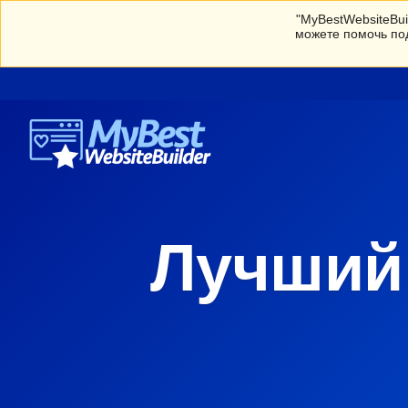
"MyBestWebsiteBui
можете помочь по
Лучший