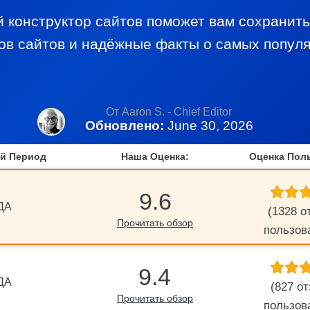
й конструктор сайтов поможет вам сохранить
ов сайтов и надёжные факты о самых попул
От Aaron S. - Chief Editor
Обновлено:
June 30, 2026
й Период
Наша Оценка:
Оценка Пол
9.6
ДА
(1328 о
Прочитать обзор
пользов
9.4
ДА
(827 о
Прочитать обзор
пользов