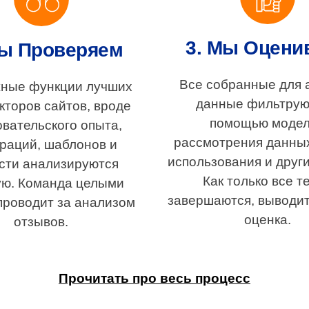
3. Мы Оцени
Мы Проверяем
Все собранные для 
жные функции лучших
данные фильтрую
кторов сайтов, вроде
помощью моде
овательского опыта,
рассмотрения данных
раций, шаблонов и
использования и други
сти анализируются
Как только все т
ую. Команда целыми
завершаются, выводи
проводит за анализом
оценка.
отзывов.
Прочитать про весь процесс